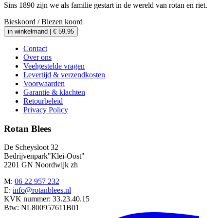
Sins 1890 zijn we als familie gestart in de wereld van rotan en riet.
Bieskoord / Biezen koord
in winkelmand |
€
59,95
Contact
Over ons
Veelgestelde vragen
Levertijd & verzendkosten
Voorwaarden
Garantie & klachten
Retourbeleid
Privacy Policy
Rotan Blees
De Scheysloot 32
Bedrijvenpark"Klei-Oost"
2201 GN Noordwijk zh
M:
06 22 957 232
E:
info@rotanblees.nl
KVK nummer: 33.23.40.15
Btw: NL800957611B01