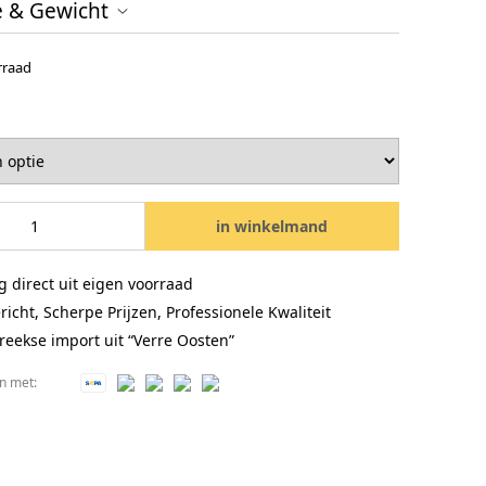
e & Gewicht
rraad
in winkelmand
 Vlak/Vlak - 500gr Rolletje aantal
g direct uit eigen voorraad
icht, Scherpe Prijzen, Professionele Kwaliteit
reekse import uit “Verre Oosten”
en met: