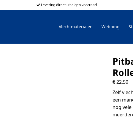
Levering direct uit eigen voorraad
Vlechtmaterialen
Webbing
St
Pitb
Roll
€
22,50
Zelf vle
een mandj
nog vele
meerder