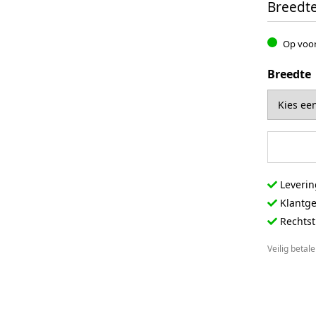
Breedt
Op voo
Breedte
Pitband -
Leverin
Klantger
Rechtst
Veilig betal