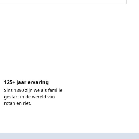
Geroo
€
19,7
125+ jaar ervaring
Sins 1890 zijn we als familie
gestart in de wereld van
rotan en riet.