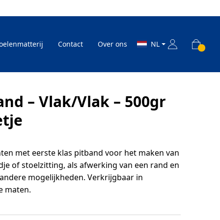
oelenmatterij
Contact
Over ons
NL
and – Vlak/Vlak – 500gr
etje
chten met eerste klas pitband voor het maken van
e of stoelzitting, als afwerking van een rand en
 andere mogelijkheden. Verkrijgbaar in
e maten.